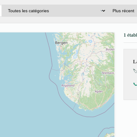
1 étab
L
🏷
📞