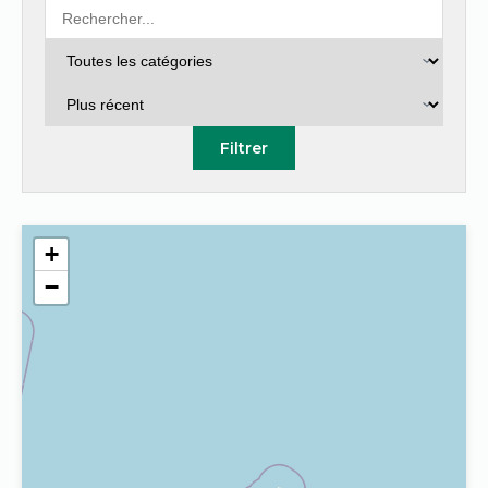
Filtrer
+
−