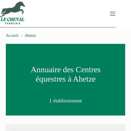
Passer
au
contenu
Accueil
Ahetze
Annuaire des Centres
équestres à Ahetze
1 établissement