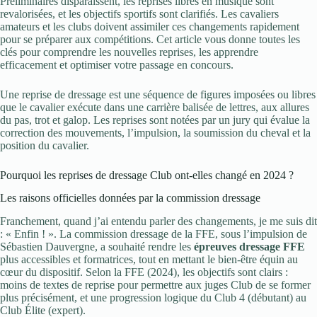
Préliminaires disparaissent, les reprises libres en musique sont
revalorisées, et les objectifs sportifs sont clarifiés. Les cavaliers
amateurs et les clubs doivent assimiler ces changements rapidement
pour se préparer aux compétitions. Cet article vous donne toutes les
clés pour comprendre les nouvelles reprises, les apprendre
efficacement et optimiser votre passage en concours.
Une reprise de dressage est une séquence de figures imposées ou libres
que le cavalier exécute dans une carrière balisée de lettres, aux allures
du pas, trot et galop. Les reprises sont notées par un jury qui évalue la
correction des mouvements, l’impulsion, la soumission du cheval et la
position du cavalier.
Pourquoi les reprises de dressage Club ont-elles changé en 2024 ?
Les raisons officielles données par la commission dressage
Franchement, quand j’ai entendu parler des changements, je me suis dit
: « Enfin ! ». La commission dressage de la FFE, sous l’impulsion de
Sébastien Dauvergne, a souhaité rendre les
épreuves dressage FFE
plus accessibles et formatrices, tout en mettant le bien-être équin au
cœur du dispositif. Selon la FFE (2024), les objectifs sont clairs :
moins de textes de reprise pour permettre aux juges Club de se former
plus précisément, et une progression logique du Club 4 (débutant) au
Club Élite (expert).