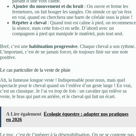
parlant d’une voix calme.
Ajouter du mouvement et du bruit
: On ouvre et ferme les
fermetures, on fait bouger les sangles. On simule ce qu’on fera
en vrai, quand on cherchera une barre de céréale sous la pluie !
Répéter à cheval
: Quand tout est calme à pied, on recommence
la séance, mais cette fois-ci en selle. D’abord avec un
compagnon à pied qui manipule le matériel, puis tout seul.
Bref, c’est une
habituation progressive
. Chaque cheval a son rythme.
L’important, c’est de ne jamais forcer, de toujours finir sur une note
positive.
Le cas particulier de la veste de pluie
Ah, la fameuse longue veste ! Indispensable pour nous, mais quel
spectacle pour le cheval quand on l’enlève d’un geste large ! En vrai,
c’est un classique. Je l’ai vu trop de fois : un cavalier qui enlève sa
veste, le bras qui part en arrière, et le cheval qui fait un écart.
A Lire également
Écologie équestre : adapter nos pratiques
en 2026
Le truc, c’est de l’intégrer à la désensibilisation. On ne se contente pas