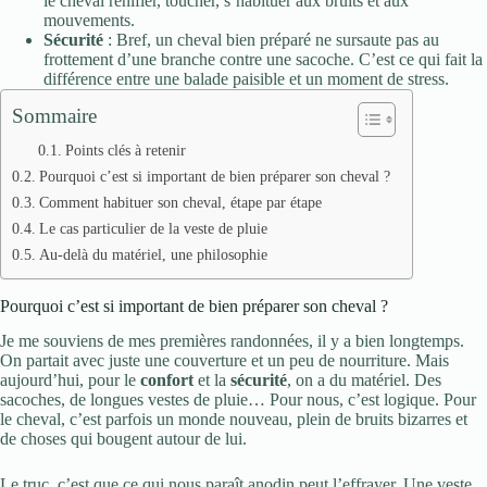
le cheval renifler, toucher, s’habituer aux bruits et aux
mouvements.
Sécurité
: Bref, un cheval bien préparé ne sursaute pas au
frottement d’une branche contre une sacoche. C’est ce qui fait la
différence entre une balade paisible et un moment de stress.
Sommaire
Points clés à retenir
Pourquoi c’est si important de bien préparer son cheval ?
Comment habituer son cheval, étape par étape
Le cas particulier de la veste de pluie
Au-delà du matériel, une philosophie
Pourquoi c’est si important de bien préparer son cheval ?
Je me souviens de mes premières randonnées, il y a bien longtemps.
On partait avec juste une couverture et un peu de nourriture. Mais
aujourd’hui, pour le
confort
et la
sécurité
, on a du matériel. Des
sacoches, de longues vestes de pluie… Pour nous, c’est logique. Pour
le cheval, c’est parfois un monde nouveau, plein de bruits bizarres et
de choses qui bougent autour de lui.
Le truc, c’est que ce qui nous paraît anodin peut l’effrayer. Une veste