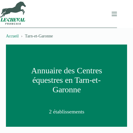
Passer
au
contenu
Accueil
Tarn-et-Garonne
Annuaire des Centres
équestres en Tarn-et-
Garonne
2 établissements