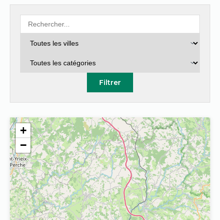
Filtrer
+
−