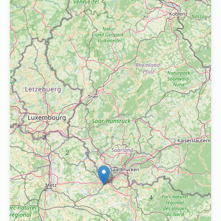
3
2
2
4