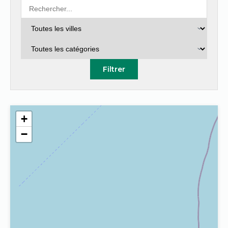
Filtrer
+
−