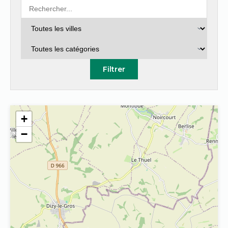
Filtrer
+
−