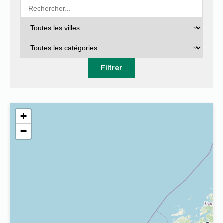
Filtrer
+
−