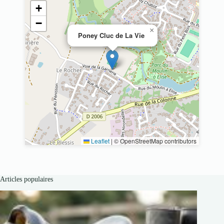
+
−
×
Poney Cluc de La Vie
Leaflet
|
© OpenStreetMap contributors
Articles populaires