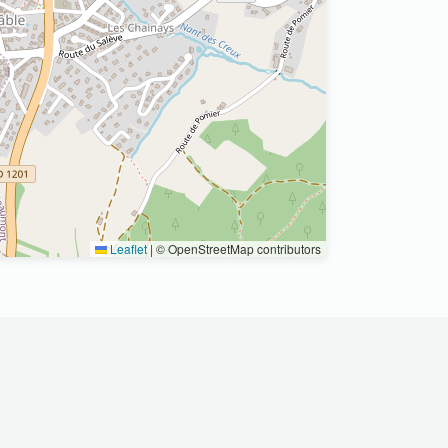
Leaflet
|
© OpenStreetMap contributors