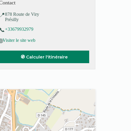
Contact
📍
878 Route de Viry
Présilly
📞
+33679932979
🌐
Visiter le site web
🧭 Calculer l'itinéraire