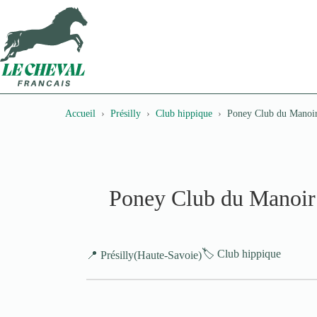
Passer
au
contenu
Accueil
Présilly
Club hippique
Poney Club du Manoi
Poney Club du Manoir
🏷️ Club hippique
📍 Présilly
(Haute-Savoie)