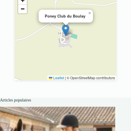
+
−
×
Poney Club du Boulay
Leaflet
|
© OpenStreetMap contributors
Articles populaires