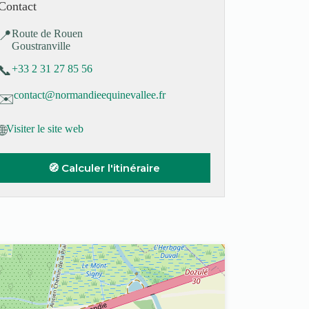
Contact
📍
Route de Rouen
Goustranville
📞
+33 2 31 27 85 56
contact@normandieequinevallee.fr
✉️
🌐
Visiter le site web
🧭 Calculer l'itinéraire