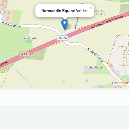
×
Normandie Equine Vallée