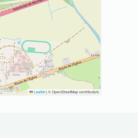
Leaflet
|
© OpenStreetMap contributors