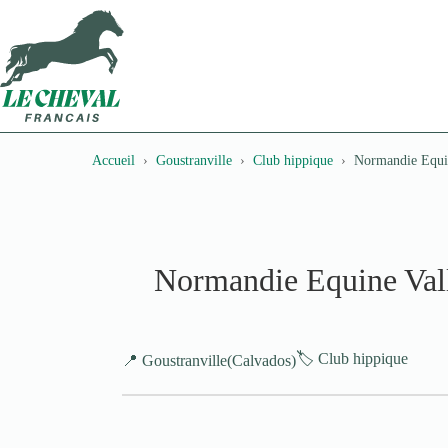
Passer
au
contenu
Accueil
Goustranville
Club hippique
Normandie Equi
Normandie Equine Val
🏷️ Club hippique
📍 Goustranville
(Calvados)