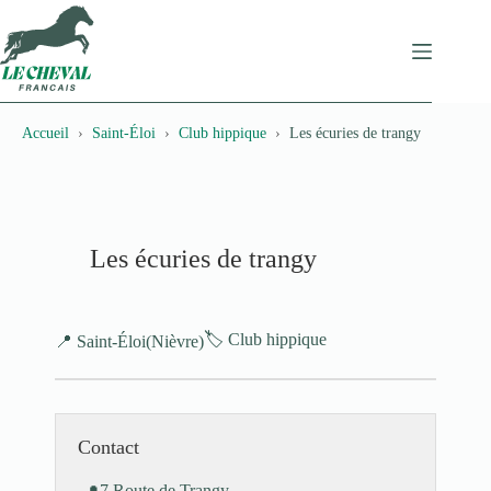
Passer
au
contenu
Accueil
Saint-Éloi
Club hippique
Les écuries de trangy
Les écuries de trangy
🏷️ Club hippique
📍 Saint-Éloi
(Nièvre)
Contact
7 Route de Trangy