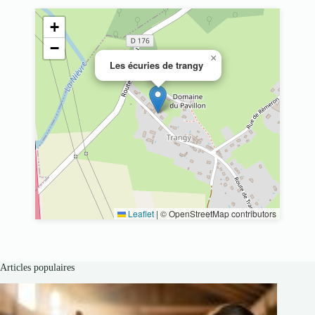
+
−
×
Les écuries de trangy
Leaflet
|
© OpenStreetMap contributors
Articles populaires