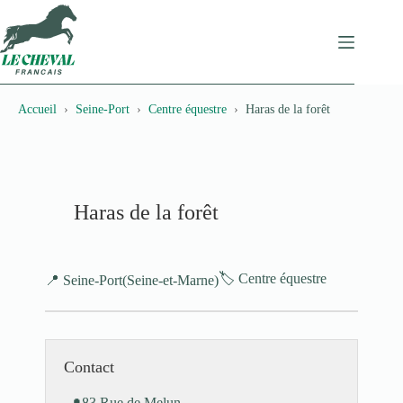
Passer
au
contenu
Accueil
Seine-Port
Centre équestre
Haras de la forêt
Haras de la forêt
🏷️ Centre équestre
📍 Seine-Port
(Seine-et-Marne)
Contact
83 Rue de Melun