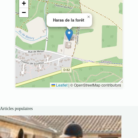
+
−
×
Haras de la forêt
Leaflet
|
© OpenStreetMap contributors
Articles populaires