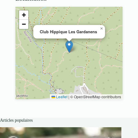
+
−
×
Club Hippique Les Gardanens
Leaflet
|
© OpenStreetMap contributors
Articles populaires