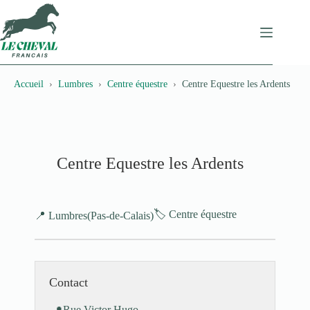
Passer
au
contenu
Accueil
Lumbres
Centre équestre
Centre Equestre les Ardents
Centre Equestre les Ardents
🏷️ Centre équestre
📍 Lumbres
(Pas-de-Calais)
Contact
Rue Victor Hugo