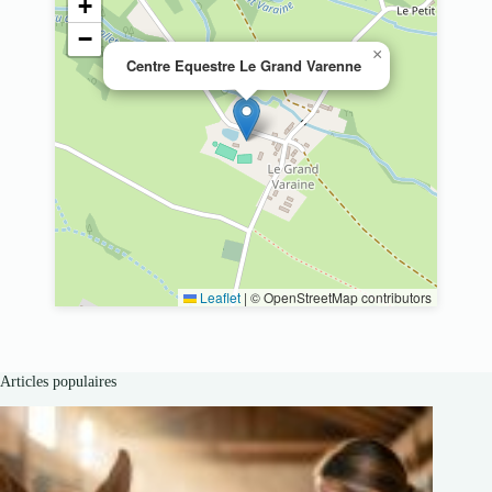
+
−
×
Centre Equestre Le Grand Varenne
Leaflet
|
© OpenStreetMap contributors
Articles populaires