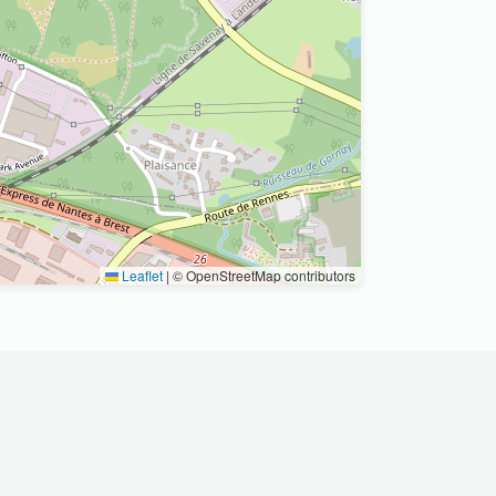
Leaflet
|
© OpenStreetMap contributors