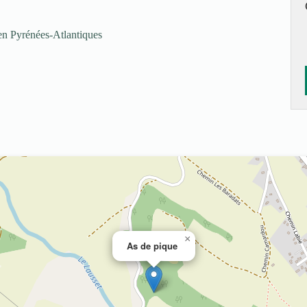
 en Pyrénées-Atlantiques
×
As de pique