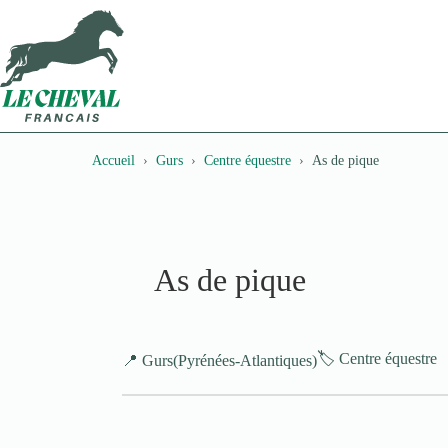
Passer
au
contenu
Accueil
Gurs
Centre équestre
As de pique
As de pique
🏷️ Centre équestre
📍 Gurs
(Pyrénées-Atlantiques)