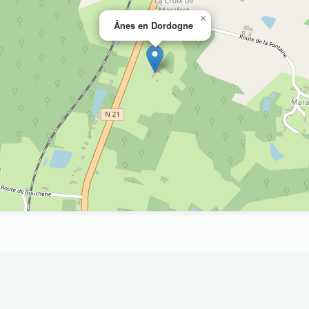
×
Ânes en Dordogne