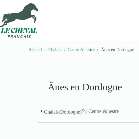
Passer
au
contenu
Accueil
Chalais
Centre équestre
Ânes en Dordogne
Ânes en Dordogne
🏷️ Centre équestre
📍 Chalais
(Dordogne)