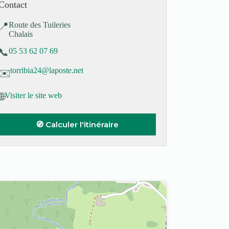
Contact
📍
Route des Tuileries
Chalais
📞
05 53 62 07 69
torribia24@laposte.net
✉️
🌐
Visiter le site web
🧭 Calculer l'itinéraire