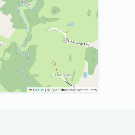
Leaflet
|
© OpenStreetMap contributors